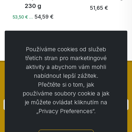
230 g
51,65 €
54,59 €
53,50 € …
Další →
Používáme cookies od služeb
třetích stran pro marketingové
aktivity a abychom vám mohli
nabídnout lepší zážitek.
Přečtěte si o tom, jak
© Copyright 2014 - 2026
Activstar
používáme soubory cookie a jak
je můžete ovládat kliknutím na
Přihlásit
„Privacy Preferences“.
Přihlaste se k odběru novinek a akcií
Kontakt
/
Obchodní podmínky
/