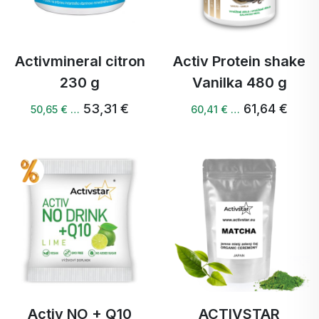
Activmineral citron
Activ Protein shake
230 g
Vanilka 480 g
53,31 €
61,64 €
50,65 € …
60,41 € …
Activ NO + Q10
ACTIVSTAR