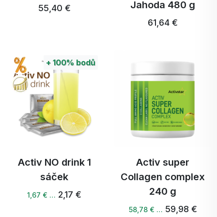
Jahoda 480 g
55,40 €
61,64 €
+
100%
bodů
Activ NO drink 1
Activ super
sáček
Collagen complex
240 g
2,17 €
1,67 € …
59,98 €
58,78 € …