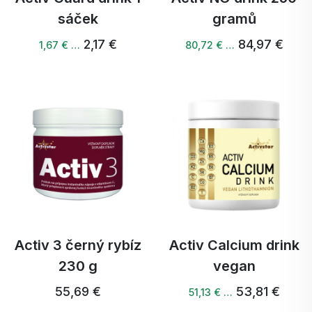
sáček
gramů
2,17 €
84,97 €
1,67 € …
80,72 € …
Activ 3 černý rybíz
Activ Calcium drink
230 g
vegan
55,69 €
53,81 €
51,13 € …