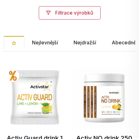
Filtrace výrobků
Nejlevnější
Nejdražší
Abecedně 
Activ Guard drink 1
Activ NO drink 250