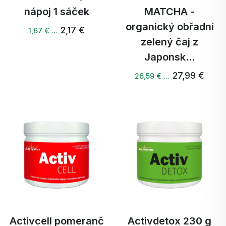
nápoj 1 sáček
MATCHA -
organický obřadní
2,17 €
1,67 € …
zelený čaj z
Japonsk...
27,99 €
26,59 € …
Activcell pomeranč
Activdetox 230 g