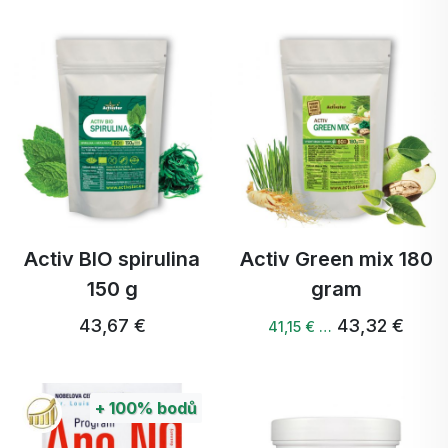
Activ BIO spirulina
Activ Green mix 180
150 g
gram
43,67 €
43,32 €
41,15 € …
+
100%
bodů