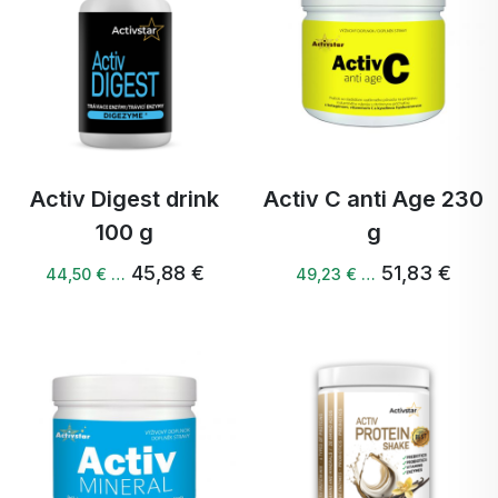
Activ Digest drink
Activ C anti Age 230
100 g
g
45,88 €
51,83 €
44,50 € …
49,23 € …