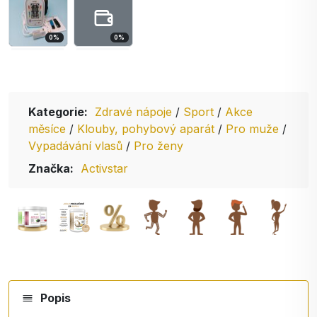
0
%
0
%
Kategorie:
Zdravé nápoje
/
Sport
/
Akce
měsíce
/
Klouby, pohybový aparát
/
Pro muže
/
Vypadávání vlasů
/
Pro ženy
Značka:
Activstar
Popis