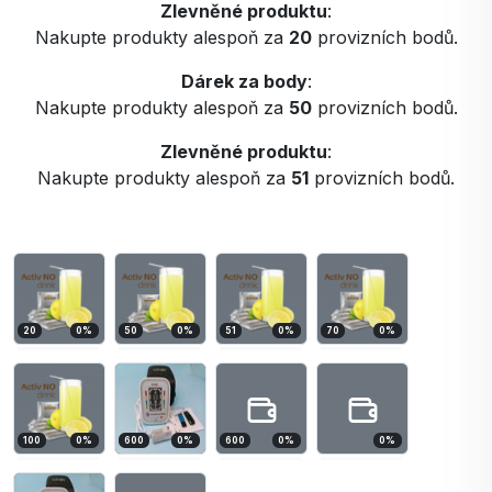
Zlevněné produktu
:
Nakupte produkty alespoň za
20
provizních bodů.
Dárek za body
:
Nakupte produkty alespoň za
50
provizních bodů.
Zlevněné produktu
:
Nakupte produkty alespoň za
51
provizních bodů.
20
0
%
50
0
%
51
0
%
70
0
%
100
0
%
600
0
%
600
0
%
0
%