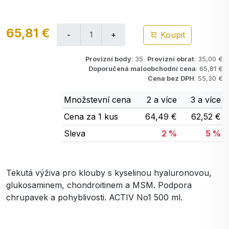
65,81 €
Koupit
Provizní body
: 35
Provizní obrat
: 35,00 €
Doporučená maloobchodní cena
: 65,81 €
Cena bez DPH
: 55,30 €
Množstevní cena
2 a více
3 a více
Cena za 1 kus
64,49 €
62,52 €
Sleva
2 %
5 %
Tekutá výživa pro klouby s kyselinou hyaluronovou,
glukosaminem, chondroitinem a MSM. Podpora
chrupavek a pohyblivosti. ACTIV No1 500 ml.