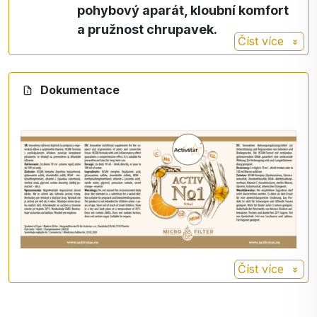
pohybový aparát, kloubní komfort
Díky
procesu mikrofiltrace jsou účinné látky ve
formě, kterou tělo dokáže vstřebat okamžitě a
a pružnost chrupavek
.
Číst více
téměř beze zbytku.
Vitamin C - kyselina askorbová je
✅
Okamžitý nástup.
Vitamin
důležitou součástí těla každého
Dokumentace
C
zdravého člověka. Působí jako
Složení
antioxidant, který chrání buňky před
HCGM komplex (kyselina hyaluronová,
volnými radikály, podporuje imunitní
glukosamin sulfát, chondroitin sulfát,
systém, tvorbu kolagenu a vstřebávání
methylsulfonylmethan - MSM), vitamin C (kyselina
železa.
askorbová), sterilní voda, glycerol, sorban
draselný, přírodní sladké pomerančové aroma.
Dávkování
Číst více
10 ml dvakrát denně - užívejte přímo nebo
rozmíchejte v přibližně 100 ml vody.
(1 polévková lžíce v 1 dcl vody 2x denně)