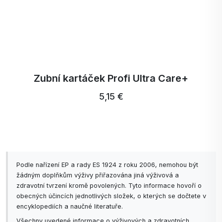
Zubní kartáček Profi Ultra Care+
5,15 €
Podle nařízení EP a rady ES 1924 z roku 2006, nemohou být
žádným doplňkům výživy přiřazována jiná výživová a
zdravotní tvrzení kromě povolených. Tyto informace hovoří o
obecných účincích jednotlivých složek, o kterých se dočtete v
encyklopediích a naučné literatuře.
Všechny uvedené informace o výživových a zdravotních