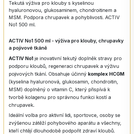
Tekutá výživa pro klouby s kyselinou
hyaluronovou, glukosaminem, chondroitinem a
MSM. Podpora chrupavek a pohyblivosti. ACTIV
No1 500 ml.
ACTIV No1 500 ml - výživa pro klouby, chrupavky
a pojivové tkáně
ACTIV No1
je inovativní tekutý doplněk stravy pro
podporu kloubů, regeneraci chrupavek a výživu
pojivových tkání. Obsahuje účinný
komplex HCGM
(kyselina hyaluronová, glukosamin, chondroitin,
MSM) doplněný o vitamin C, který přispívá k
tvorbě kolagenu pro správnou funkci kostí a
chrupavek.
Ideální volba pro aktivní lidi, sportovce, osoby se
zvýšenou zátěží pohybového aparátu a všechny,
kteří chtějí dlouhodobě podpořit zdraví kloubů.