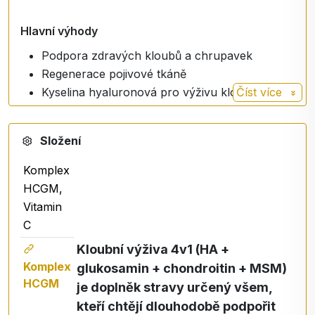
Hlavní výhody
Podpora zdravých kloubů a chrupavek
Regenerace pojivové tkáně
Kyselina hyaluronová pro výživu kloubů
Číst více
Glukosamin a chondroitin pro pohyblivost
kloubů
Složení
MSM pro komfort pohybu
Vitamin C pro tvorbu kolagenu
Komplex
Tekutá forma s vysokou vstřebatelností
HCGM,
Bez GMO, bez laktózy, bez přidaného cukru
Vitamin
Vhodné pro vegany
C
Kloubní výživa 4v1 (HA +
Revoluční technologie vstřebávání
Komplex
glukosamin + chondroitin + MSM)
To, co dělá ACTIV No1 výjimečným, je jeho
HCGM
je doplněk stravy určený všem,
unikátní forma mikrofiltrace
.
kteří chtějí dlouhodobě podpořit