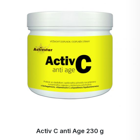
tak jsem s radostí uvítala nový přípravek Activ
No1. Musím potvrdit, že po dvou týdnech
užívání již nepociťuji žádnou bolest v pravém
kyčelním kloubu a mám pocit, že se mi zlepšila
celková pohyblivost kloubu. Velký dík patří paní
Ivaně Hroncové, která mě výrobky zásobuje a od
které mám také veškeré rady ohledně výrobků
Activstar.
Activ C anti Age 230 g