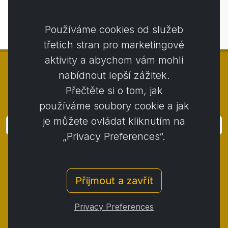
Používáme cookies od služeb
třetích stran pro marketingové
aktivity a abychom vám mohli
nabídnout lepší zážitek.
Přečtěte si o tom, jak
© Copyright 2014 - 2026
Activstar
používáme soubory cookie a jak
je můžete ovládat kliknutím na
Přihlásit
„Privacy Preferences“.
Přihlaste se k odběru novinek a akcií
Kontakt
/
Obchodní podmínky
/
Přijmout a zavřít
Ochrana osobních údajů
/
Reklamační řád
/
Reklamační protokol
/
Odstoupení od smlouvy
/
Privacy Preferences
Cookies