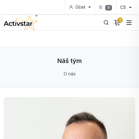
Účet
CS
0
0
Náš tým
O nás