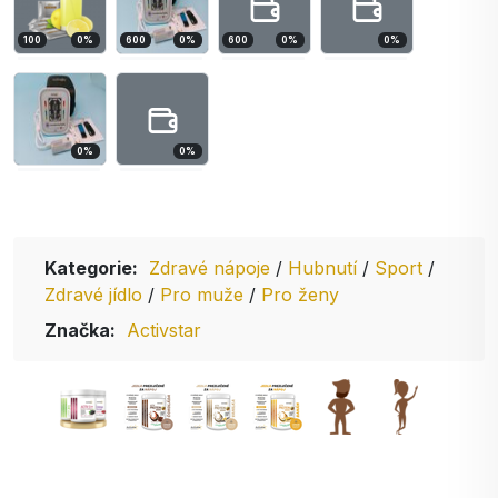
100
0
%
600
0
%
600
0
%
0
%
0
%
0
%
Kategorie:
Zdravé nápoje
/
Hubnutí
/
Sport
/
Zdravé jídlo
/
Pro muže
/
Pro ženy
Značka:
Activstar