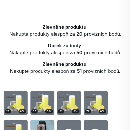
Zlevněné produktu
:
Nakupte produkty alespoň za
20
provizních bodů.
Dárek za body
:
Nakupte produkty alespoň za
50
provizních bodů.
Zlevněné produktu
:
Nakupte produkty alespoň za
51
provizních bodů.
20
0
%
50
0
%
51
0
%
70
0
%