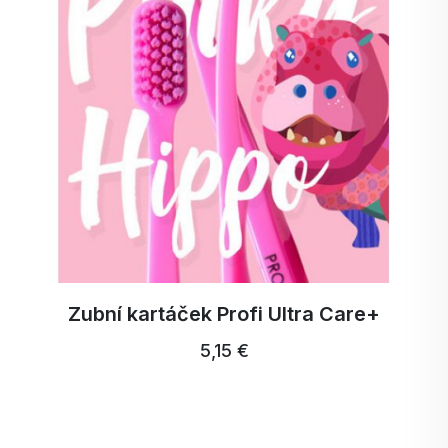
4. Obsahuje cukr?
Ne, výrobek je slazen přírodní stévií, takže si
můžete vychutnat sladkou chuť bez přidaného
cukru.
Pro koho je Activ Protein shake Strawberry
určen?
Pro každého, kdo hledá kvalitní zdroj bílkovin.
Pro vyznavače aktivního životního stylu a
sportovce.
Pro ty, kteří chtějí podpořit zdraví střev, kloubů,
kůže a vlasů.
Zubní kartáček Profi Ultra Care+
Pro ty, kteří si chtějí vychutnat zdravé, rychlé a
5,15 €
syté jídlo kdykoli a kdekoli.
Nejčastější námitky? Máme odpovědi!
"Nemám rád/a proteinové výrobky."