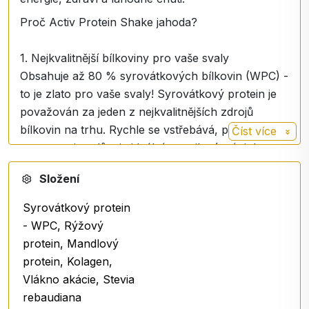
Proč Activ Protein Shake jahoda?
1. Nejkvalitnější bílkoviny pro vaše svaly
Obsahuje až 80 % syrovátkových bílkovin (WPC) -
to je zlato pro vaše svaly! Syrovátkový protein je
považován za jeden z nejkvalitnějších zdrojů
bílkovin na trhu. Rychle se vstřebává, podporuje
Číst více
regeneraci svalů a je ideální pro silový trénink
nebo jakýkoli aktivní životní styl. Navíc je doplněn
Složení
o rýžový, mandlový a kolagenový protein, čímž
získáte vyváženou kombinaci pro optimální růst a
Syrovátkový protein
regeneraci svalů.
- WPC, Rýžový
2. Silná dávka přírodních složek pro vaše zdraví
protein, Mandlový
Tento proteinový koktejl není jen o svalech - je o
protein, Kolagen,
celkovém zdraví. Obsahuje hydrolyzovaný kolagen
Vlákno akácie, Stevia
PEPTAN®, který podporuje zdraví kloubů, kůže,
rebaudiana