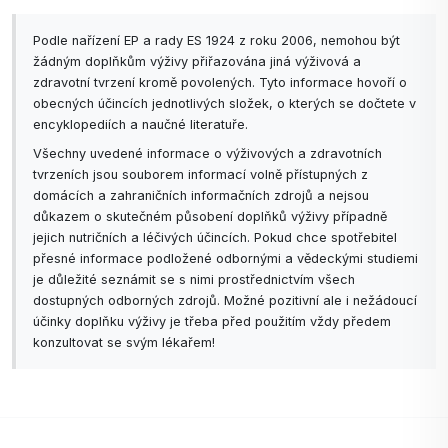
S Activ Protein Shake Strawberry se váš názor
změní! Jemná, přírodní jahodová příchuť je
Podle nařízení EP a rady ES 1924 z roku 2006, nemohou být
lahodná a vyvážená - žádná umělá chemická chuť.
žádným doplňkům výživy přiřazována jiná výživová a
zdravotní tvrzení kromě povolených. Tyto informace hovoří o
"Mám citlivé zažívání."
obecných účincích jednotlivých složek, o kterých se dočtete v
Díky přídavku vlákniny EMUGOLD® a probiotik
encyklopediích a naučné literatuře.
LACTOSPORE® je tento nápoj ideální pro zdravé
Všechny uvedené informace o výživových a zdravotních
trávení bez nadýmání a těžkosti.
tvrzeních jsou souborem informací volně přístupných z
"Je to drahé."
domácích a zahraničních informačních zdrojů a nejsou
Když si spočítáte cenu za jednu porci, zjistíte, že
důkazem o skutečném působení doplňků výživy případně
jejich nutričních a léčivých účincích. Pokud chce spotřebitel
Activ Protein Shake Strawberry nabízí výjimečnou
přesné informace podložené odbornými a vědeckými studiemi
hodnotu - vysoce kvalitní ingredience, vitamíny,
je důležité seznámit se s nimi prostřednictvím všech
minerály a probiotika za cenu jedné zdravé
dostupných odborných zdrojů. Možné pozitivní ale i nežádoucí
svačiny.
účinky doplňku výživy je třeba před použitím vždy předem
konzultovat se svým lékařem!
Závěr.
Activ Protein Shake Strawberry není jen další
proteinový nápoj na trhu. Je to promyšlená