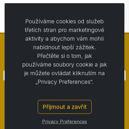
Zatím bez komentářů. Buďte první se svým
komentářem.
Používáme cookies od služeb
třetích stran pro marketingové
aktivity a abychom vám mohli
nabídnout lepší zážitek.
Přečtěte si o tom, jak
© Copyright 2014 - 2026
Activstar
používáme soubory cookie a jak
je můžete ovládat kliknutím na
Přihlásit
„Privacy Preferences“.
Přihlaste se k odběru novinek a akcií
Kontakt
/
Obchodní podmínky
/
Přijmout a zavřít
Ochrana osobních údajů
/
Reklamační řád
/
Reklamační protokol
/
Odstoupení od smlouvy
/
Privacy Preferences
Cookies