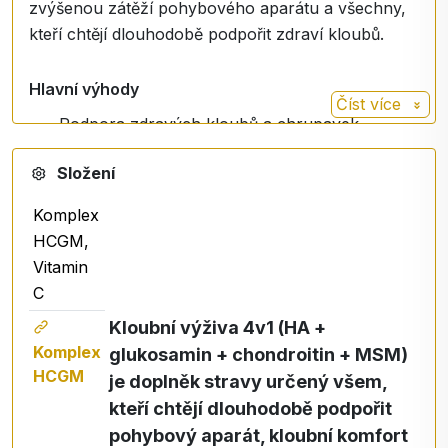
zvýšenou zátěží pohybového aparátu a všechny,
kteří chtějí dlouhodobě podpořit zdraví kloubů.
Hlavní výhody
Číst více
Podpora zdravých kloubů a chrupavek
Regenerace pojivové tkáně
Složení
Kyselina hyaluronová pro výživu kloubů
Glukosamin a chondroitin pro pohyblivost
Komplex
kloubů
HCGM,
MSM pro komfort pohybu
Vitamin
Vitamin C pro tvorbu kolagenu
C
Tekutá forma s vysokou vstřebatelností
Kloubní výživa 4v1 (HA +
Bez GMO, bez laktózy, bez přidaného cukru
Komplex
glukosamin + chondroitin + MSM)
Vhodné pro vegany
HCGM
je doplněk stravy určený všem,
kteří chtějí dlouhodobě podpořit
Revoluční technologie vstřebávání
pohybový aparát, kloubní komfort
To, co dělá ACTIV No1 výjimečným, je jeho