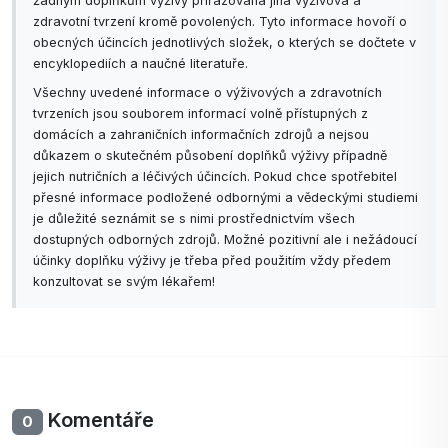
žádným doplňkům výživy přiřazována jiná výživová a
zdravotní tvrzení kromě povolených. Tyto informace hovoří o
obecných účincích jednotlivých složek, o kterých se dočtete v
encyklopediích a naučné literatuře.
Všechny uvedené informace o výživových a zdravotních
tvrzeních jsou souborem informací volně přístupných z
domácích a zahraničních informačních zdrojů a nejsou
důkazem o skutečném působení doplňků výživy případně
jejich nutričních a léčivých účincích. Pokud chce spotřebitel
přesné informace podložené odbornými a vědeckými studiemi
je důležité seznámit se s nimi prostřednictvím všech
dostupných odborných zdrojů. Možné pozitivní ale i nežádoucí
účinky doplňku výživy je třeba před použitím vždy předem
konzultovat se svým lékařem!
Komentáře
0