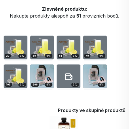
Zlevněné produktu
:
Nakupte produkty alespoň za
51
provizních bodů.
20
0
%
50
0
%
51
0
%
70
0
%
100
0
%
600
0
%
0
%
0
%
Produkty ve skupině produktů
1