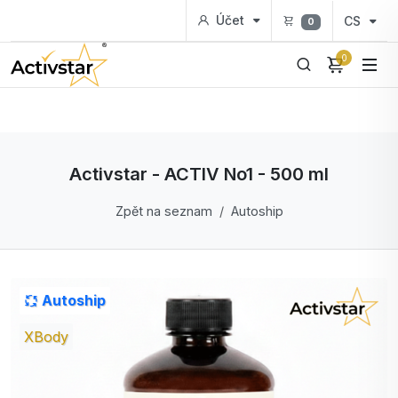
Účet
CS
0
0
Activstar - ACTIV No1 - 500 ml
Zpět na seznam
Autoship
Autoship
XBody