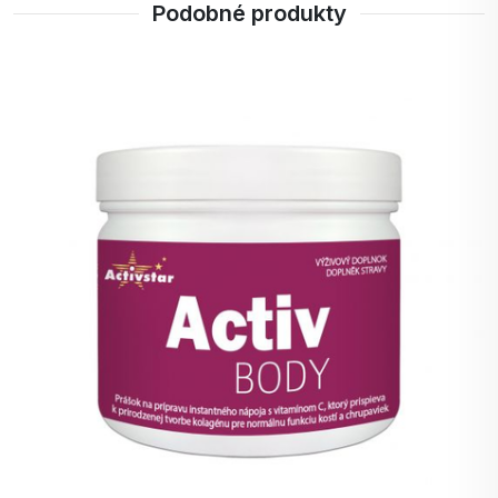
rozmíchejte v přibližně 100 ml vody.
Podobné produkty
(1 polévková lžíce v 1 dcl vody 2x denně)
Upozornění
Nepřekračujte doporučenou denní dávku. Tento
doplněk stravy není náhradou pestré stravy. Není
vhodný pro těhotné a kojící ženy a děti do 3 let.
Skladujte na suchém a tmavém místě při teplotě do
25 °C, mimo dosah malých dětí.
Tekutá kloubní výživa s kyselinou hyaluronovou,
glukosaminem, chondroitinem a MSM. Podpora
chrupavek a pohyblivosti. ACTIV No1 500 ml.