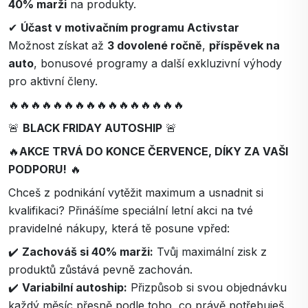
40% marži
na produkty.
✔
Účast v motivačním programu Activstar
Možnost získat až
3 dovolené ročně
,
příspěvek na
auto
, bonusové programy a další exkluzivní výhody
pro aktivní členy.
🔥🔥🔥🔥🔥🔥🔥🔥🔥🔥🔥🔥🔥🔥🔥🔥
🚨
BLACK FRIDAY AUTOSHIP
🚨
🔥
AKCE TRVÁ DO KONCE ČERVENCE, DÍKY ZA VAŠI
PODPORU!
🔥
Chceš z podnikání vytěžit maximum a usnadnit si
kvalifikaci? Přinášíme speciální letní akci na tvé
pravidelné nákupy, která tě posune vpřed:
✔️
Zachováš si 40% marži:
Tvůj maximální zisk z
produktů zůstává pevně zachován.
✔️
Variabilní autoship:
Přizpůsob si svou objednávku
každý měsíc přesně podle toho, co právě potřebuješ.