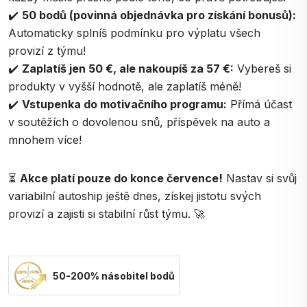
✔️
50 bodů (povinná objednávka pro získání bonusů):
Automaticky splníš podmínku pro výplatu všech
provizí z týmu!
✔️
Zaplatíš jen 50 €, ale nakoupíš za 57 €:
Vybereš si
produkty v vyšší hodnotě, ale zaplatíš méně!
✔️
Vstupenka do motivačního programu:
Přímá účast
v soutěžích o dovolenou snů, příspěvek na auto a
mnohem více!
⏳
Akce platí pouze do konce července!
Nastav si svůj
variabilní autoship ještě dnes, získej jistotu svých
provizí a zajisti si stabilní růst týmu. 🚀
50-200% násobitel bodů