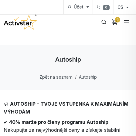
Účet
CS
0
0
Autoship
Zpět na seznam
Autoship
🚀
AUTOSHIP – TVOJE VSTUPENKA K MAXIMÁLNÍM
VÝHODÁM
✔
40% marže pro členy programu Autoship
Nakupujte za nejvýhodnější ceny a získejte stabilní