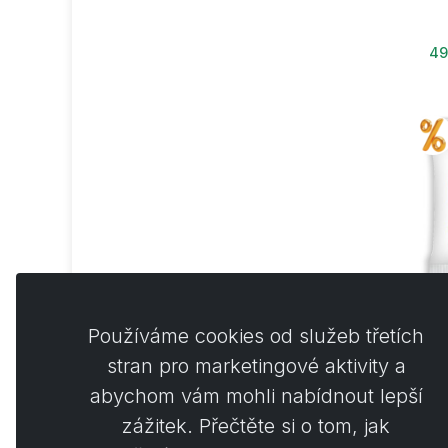
49
Ac
Používáme cookies od služeb třetích
n
stran pro marketingové aktivity a
abychom vám mohli nabídnout lepší
zážitek. Přečtěte si o tom, jak