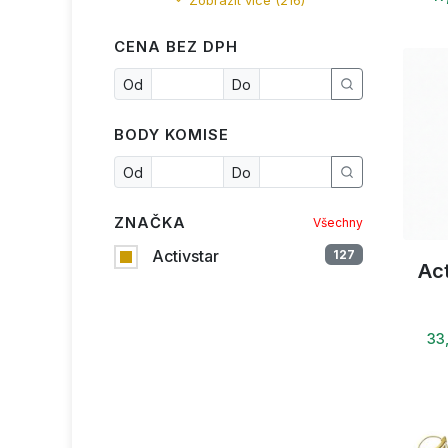
Zobrazit více (216)
CENA BEZ DPH
Od
Do
BODY KOMISE
Od
Do
ZNAČKA
Všechny
Activstar
127
Act
33