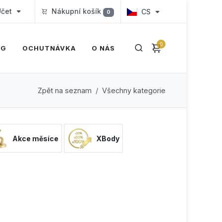
čet
Nákupní košík
CS
0
0
OG
OCHUTNÁVKA
O NÁS
Zpět na seznam
Všechny kategorie
Akce měsíce
XBody