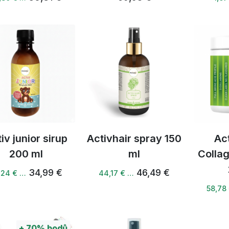
iv junior sirup
Activhair spray 150
Ac
200 ml
ml
Colla
34,99 €
46,49 €
,24 € …
44,17 € …
58,78
+
70%
bodů