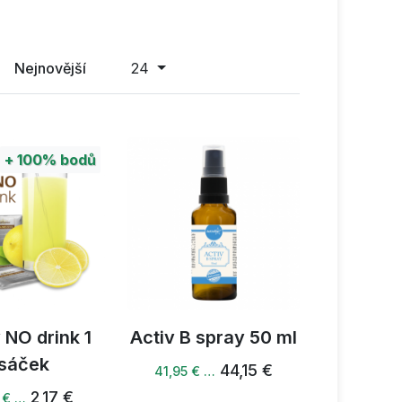
Nejnovější
24
+
100%
bodů
 NO drink 1
Activ B spray 50 ml
sáček
44,15 €
41,95 € …
2,17 €
 € …