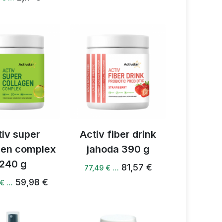
tiv super
Activ fiber drink
gen complex
jahoda 390 g
240 g
81,57 €
77,49 € …
59,98 €
 € …