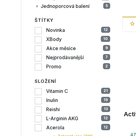
Jednoporcová balení
5
ŠTÍTKY
Novinka
12
XBody
10
Akce měsíce
9
Nejprodávanější
7
Promo
2
SLOŽENÍ
Vitamin C
21
Inulin
19
Reishi
13
Act
L-Arginin AKG
12
Acerola
12
47