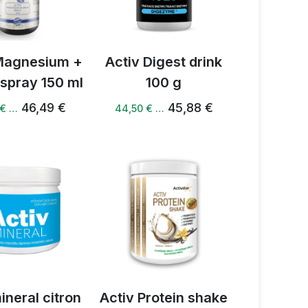
Magnesium +
Activ Digest drink
 spray 150 ml
100 g
46,49 €
45,88 €
 € …
44,50 € …
ineral citron
Activ Protein shake