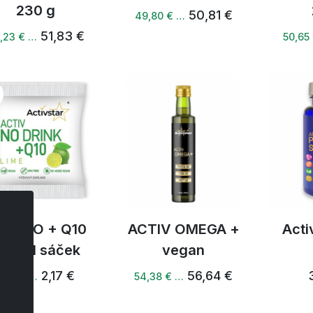
230 g
50,81 €
49,80 € …
51,83 €
,23 € …
50,65
tiv NO + Q10
ACTIV OMEGA +
Acti
ápoj 1 sáček
vegan
2,17 €
56,64 €
1,67 € …
54,38 € …