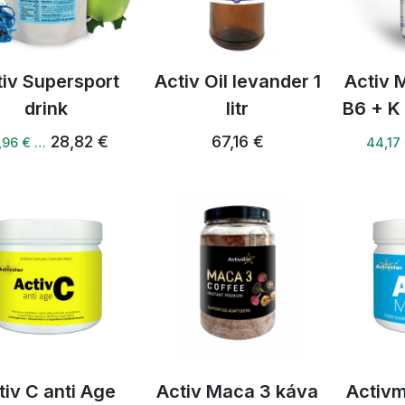
tiv Supersport
Activ Oil levander 1
Activ 
drink
litr
B6 + K
28,82 €
67,16 €
,96 € …
44,17
tiv C anti Age
Activ Maca 3 káva
Activm