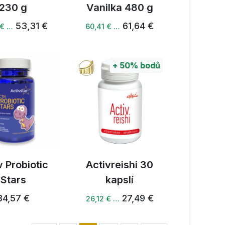
230 g
Vanilka 480 g
53,31 €
61,64 €
 € …
60,41 € …
+
50%
bodů
v Probiotic
Activreishi 30
Stars
kapslí
34,57 €
27,49 €
26,12 € …