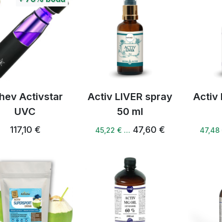
hev Activstar
Activ LIVER spray
Activ
UVC
50 ml
117,10 €
47,60 €
45,22 € …
47,48