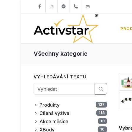
+421904262747
info@activstar.eu
PRO
Všechny kategorie
VYHLEDÁVÁNÍ TEXTU
Produkty
127
Cílená výživa
118
Akce měsíce
19
Vybra
XBody
10