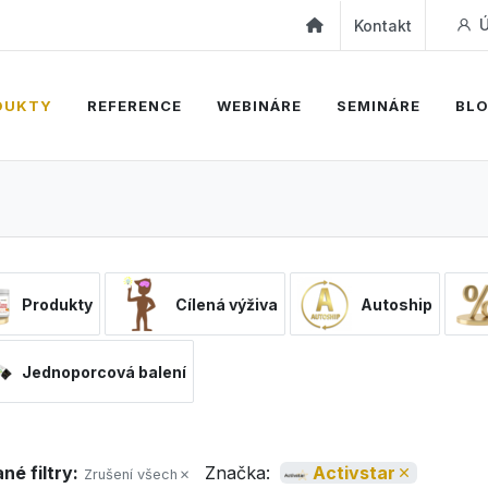
Ú
Kontakt
DUKTY
REFERENCE
WEBINÁRE
SEMINÁRE
BL
Produkty
Cílená výživa
Autoship
Jednoporcová balení
né filtry:
Značka:
Activstar
Zrušení všech