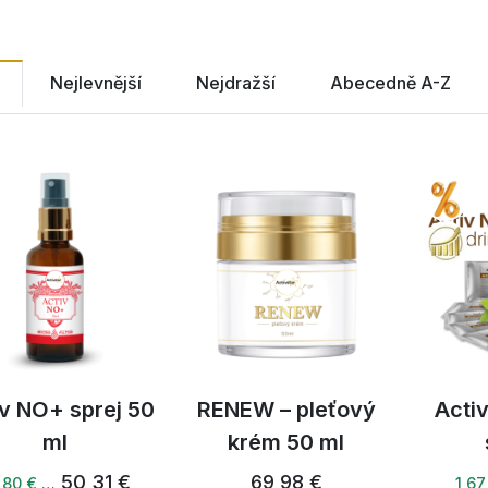
Nejlevnější
Nejdražší
Abecedně A-Z
iv NO+ sprej 50
RENEW – pleťový
Activ
ml
krém 50 ml
50,31 €
69,98 €
,80 € …
1,67