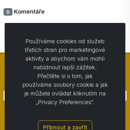
Komentáře
0
Zatím bez komentářů. Buďte první se svým
komentářem.
Používáme cookies od služeb
třetích stran pro marketingové
aktivity a abychom vám mohli
nabídnout lepší zážitek.
Přečtěte si o tom, jak
© Copyright 2014 - 2026
Activstar
používáme soubory cookie a jak
je můžete ovládat kliknutím na
Přihlásit
„Privacy Preferences“.
Přihlaste se k odběru novinek a akcií
Kontakt
/
Obchodní podmínky
/
Přijmout a zavřít
Ochrana osobních údajů
/
Reklamační řád
/