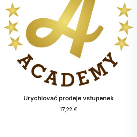
Urychlovač prodeje vstupenek
17,22 €