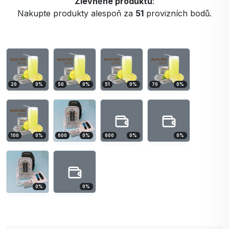
Zlevněné produktu
:
Nakupte produkty alespoň za
51
provizních bodů.
20
0
%
50
0
%
51
0
%
70
0
%
100
0
%
600
0
%
600
0
%
0
%
0
%
0
%