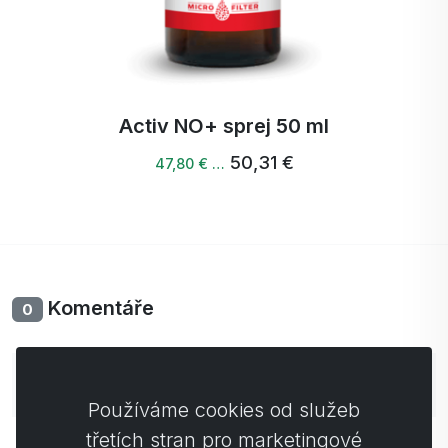
Activ NO+ sprej 50 ml
50,31 €
47,80 € …
Komentáře
0
Zatím bez komentářů. Buďte první se svým
komentářem.
Používáme cookies od služeb
třetích stran pro marketingové