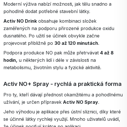
Moderní výživa nabízí možnosti, jak tělu snadno a
pohodlně dodat potřebné stavební látky.
Activ NO Drink
obsahuje kombinaci složek
zaměřených na podporu přirozené produkce oxidu
dusnatého. Po užití se účinek obvykle začne
projevovat přibližně po
30 až 120 minutách
.
Podpora produkce NO pak může přetrvávat
4 až 8
hodin,
u některých lidí i déle v závislosti na
metabolismu, životním stylu a fyzické aktivitě.
Activ NO+ Spray - rychlá a praktická forma
Pro ty, kteří dávají přednost okamžitému a pohodlnému
užívání, je určen přípravek
Activ NO Spray
.
Jeho výhodou je aplikace přes ústní sliznici, díky které
se účinné látky rychleji využijí. Mnoho uživatelů uvádí,
že účinek pociťují krátce po aplikaci.