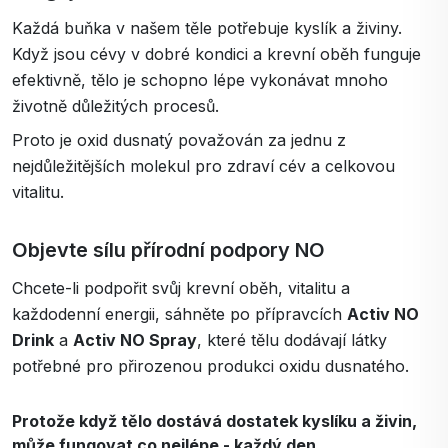
Každá buňka v našem těle potřebuje kyslík a živiny.
Když jsou cévy v dobré kondici a krevní oběh funguje
efektivně, tělo je schopno lépe vykonávat mnoho
životně důležitých procesů.
Proto je oxid dusnatý považován za jednu z
nejdůležitějších molekul pro zdraví cév a celkovou
vitalitu.
Objevte sílu přírodní podpory NO
Chcete-li podpořit svůj krevní oběh, vitalitu a
každodenní energii, sáhněte po přípravcích
Activ NO
Drink
a
Activ NO Spray
, které tělu dodávají látky
potřebné pro přirozenou produkci oxidu dusnatého.
Protože když tělo dostává dostatek kyslíku a živin,
může fungovat co nejlépe - každý den.