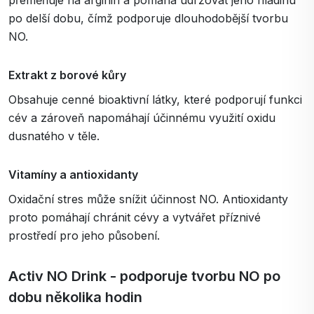
přeměňuje na arginin a pomáhá udržovat jeho hladinu
po delší dobu, čímž podporuje dlouhodobější tvorbu
NO.
Extrakt z borové kůry
Obsahuje cenné bioaktivní látky, které podporují funkci
cév a zároveň napomáhají účinnému využití oxidu
dusnatého v těle.
Vitamíny a antioxidanty
Oxidační stres může snížit účinnost NO. Antioxidanty
proto pomáhají chránit cévy a vytvářet příznivé
prostředí pro jeho působení.
Activ NO Drink - podporuje tvorbu NO po
dobu několika hodin