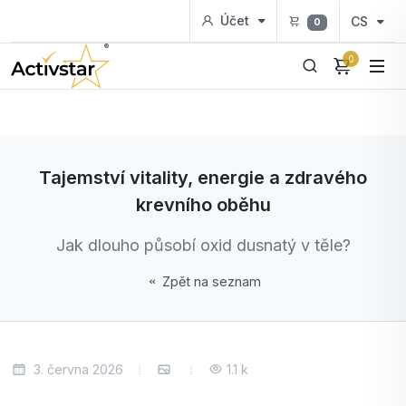
Účet
CS
0
0
Tajemství vitality, energie a zdravého
krevního oběhu
Jak dlouho působí oxid dusnatý v těle?
Zpět na seznam
3. června 2026
1.1 k