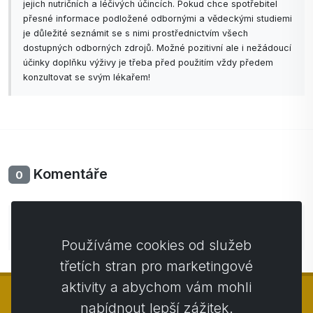
jejich nutričních a léčivých účincích. Pokud chce spotřebitel
přesné informace podložené odbornými a vědeckými studiemi
je důležité seznámit se s nimi prostřednictvím všech
dostupných odborných zdrojů. Možné pozitivní ale i nežádoucí
účinky doplňku výživy je třeba před použitím vždy předem
konzultovat se svým lékařem!
Komentáře
0
Zatím bez komentářů. Buďte první se svým
komentářem.
Používáme cookies od služeb
třetích stran pro marketingové
aktivity a abychom vám mohli
nabídnout lepší zážitek.