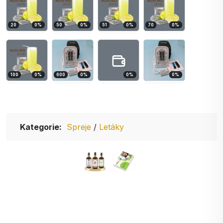
20
0
%
50
0
%
51
0
%
70
0
%
100
0
%
600
0
%
0
%
0
%
Kategorie:
Spreje
/
Letáky