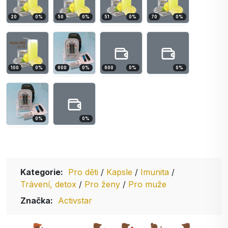
20
0
%
50
0
%
51
0
%
70
0
%
100
0
%
600
0
%
600
0
%
0
%
0
%
0
%
Kategorie:
Pro děti
/
Kapsle
/
Imunita
/
Trávení, detox
/
Pro ženy
/
Pro muže
Značka:
Activstar