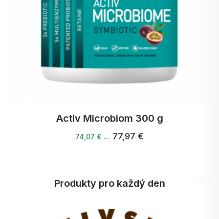
Když jde o děti, kompromisy nejsou přípustné.
ACTIV PROBIOTIC STARS je vyroben s
maximálním ohledem na bezpečnost a kvalitu. Co v
něm nikdy nenajdete?
❌ Žádné umělé příchutě a barviva
❌ Žádné konzervační látky
❌ Žádné geneticky modifikované organismy (GMO)
❌ Žádné alergeny - žádný lepek, laktóza, vejce,
Activ Microbiom 300 g
ořechy, sója, ryby, korýši, kukuřice, brambory,
77,97 €
74,07 € …
řepka ani rajčata
S přípravkem ACTIV PROBIOTIC STAR si můžete
být jisti, že svému dítěti dáváte to nejlepší -
Produkty pro každý den
bezpečný a kvalitní doplněk stravy přizpůsobený i
speciálním stravovacím potřebám.
Snadné použití - ideální pro rodinný život