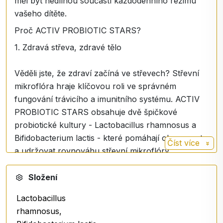
měl být nedílnou součástí každodenního režimu
vašeho dítěte.
Proč ACTIV PROBIOTIC STARS?
1. Zdravá střeva, zdravé tělo
Věděli jste, že zdraví začíná ve střevech? Střevní
mikroflóra hraje klíčovou roli ve správném
fungování trávicího a imunitního systému. ACTIV
PROBIOTIC STARS obsahuje dvě špičkové
probiotické kultury - Lactobacillus rhamnosus a
Bifidobacterium lactis - které pomáhají obnovovat
Číst více
a udržovat rovnováhu střevní mikroflóry.
Výsledek? Lepší trávení, méně žaludečních
problémů a celkově zdravější tělo!
Složení
2. Pevná imunita pro vaše dítě
Lactobacillus
rhamnosus,
Každý rodič touží po tom, aby jeho dítě bylo silné a