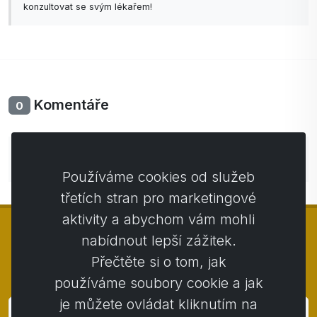
konzultovat se svým lékařem!
Komentáře
0
Zatím bez komentářů. Buďte první se svým
komentářem.
Používáme cookies od služeb
třetích stran pro marketingové
aktivity a abychom vám mohli
nabídnout lepší zážitek.
Přečtěte si o tom, jak
© Copyright 2014 - 2026
Activstar
používáme soubory cookie a jak
je můžete ovládat kliknutím na
Přihlásit