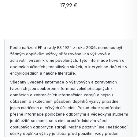
přínos.
17,22 €
2. Je výrobek vhodný pro děti s alergií?
Rozhodně ano! ACTIV PROBIOTIC STAR
neobsahuje žádné běžné alergeny a jeho složení je
přísně kontrolováno.
Podle nařízení EP a rady ES 1924 z roku 2006, nemohou být
žádným doplňkům výživy přiřazována jiná výživová a
3. Může tento výrobek nahradit zdravou stravu?
zdravotní tvrzení kromě povolených. Tyto informace hovoří o
Ne, ACTIV PROBIOTIC STAR je doplněk stravy,
obecných účincích jednotlivých složek, o kterých se dočtete v
encyklopediích a naučné literatuře.
který podporuje zdravý životní styl. Nenahrazuje
Všechny uvedené informace o výživových a zdravotních
pestrou a vyváženou stravu, ale je jejím
tvrzeních jsou souborem informací volně přístupných z
dokonalým doplňkem.
domácích a zahraničních informačních zdrojů a nejsou
důkazem o skutečném působení doplňků výživy případně
4. Od jakého věku je vhodný?
jejich nutričních a léčivých účincích. Pokud chce spotřebitel
ACTIV PROBIOTIC STAR je vyvinut pro děti od 3
přesné informace podložené odbornými a vědeckými studiemi
je důležité seznámit se s nimi prostřednictvím všech
let. Před podáváním mladším dětem se poraďte s
dostupných odborných zdrojů. Možné pozitivní ale i nežádoucí
pediatrem.
účinky doplňku výživy je třeba před použitím vždy předem