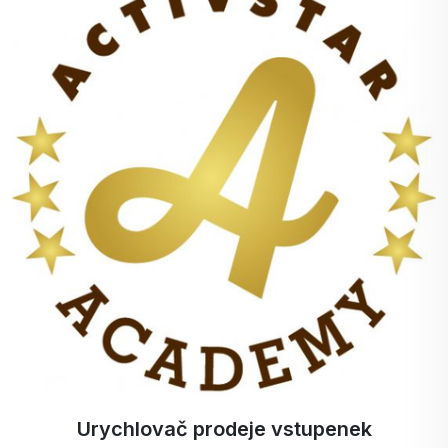
Rodiče ocení, že ACTIV PROBIOTIC STARS je
maximálně praktický:
Jedna žvýkací tableta denně - to stačí k zajištění
všech potřebných živin.
Není třeba ji zapíjet vodou - ideální pro děti na
cestách!
Kompaktní balení - vhodné na cesty, do školy
nebo na výlety.
Často kladené otázky a obavy
1. Může moje dítě užívat tento výrobek každý den?
Ano, doporučená dávka je jedna tableta denně.
Nedoporučujeme dávku překračovat, ale
Urychlovač prodeje vstupenek
pravidelné denní užívání je ideální pro dlouhodobý