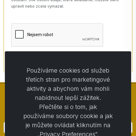
upravit nebo zcela vymazat.
Vytvořit eshop
Používáme cookies od služeb
třetích stran pro marketingové
aktivity a abychom vám mohli
nabídnout lepší zážitek.
Přečtěte si o tom, jak
© Copyright 2014 - 2026
Activstar
používáme soubory cookie a jak
je můžete ovládat kliknutím na
Přihlásit
„Privacy Preferences“.