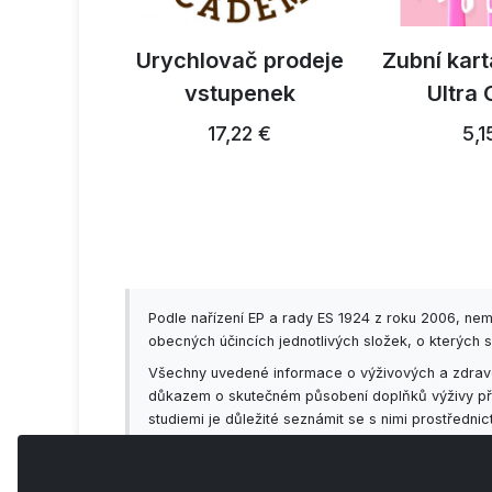
ropestřec
Urychlovač prodeje
Zubní kart
ký 300g
vstupenek
Ultra
3 €
17,22 €
5,1
Podle nařízení EP a rady ES 1924 z roku 2006, ne
obecných účincích jednotlivých složek, o kterých s
Všechny uvedené informace o výživových a zdravot
důkazem o skutečném působení doplňků výživy příp
studiemi je důležité seznámit se s nimi prostředni
předem konzultovat se svým lékařem!