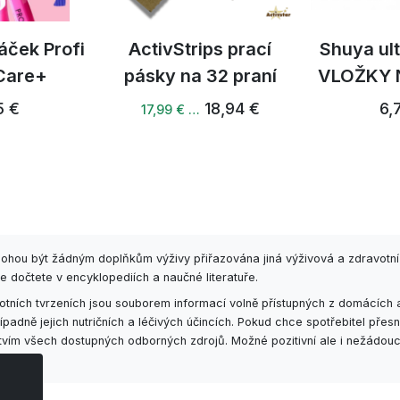
áček Profi
ActivStrips prací
Shuya ul
 Care+
pásky na 32 praní
VLOŽKY 
5 €
18,94 €
6,
17,99 € …
mohou být žádným doplňkům výživy přiřazována jiná výživová a zdravotní
e dočtete v encyklopediích a naučné literatuře.
ních tvrzeních jsou souborem informací volně přístupných z domácích a
adně jejich nutričních a léčivých účincích. Pokud chce spotřebitel př
ctvím všech dostupných odborných zdrojů. Možné pozitivní ale i nežádouc