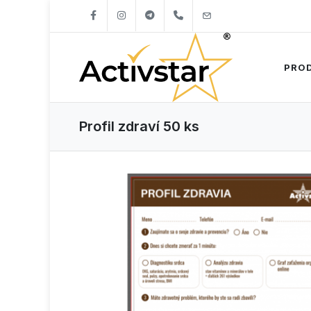
+421904262747
info@activstar.eu
PRO
Profil zdraví 50 ks