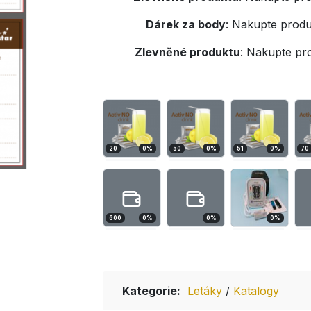
Dárek za body
:
Nakupte produ
Zlevněné produktu
:
Nakupte pr
20
0
%
50
0
%
51
0
%
70
600
0
%
0
%
0
%
Kategorie:
Letáky
/
Katalogy