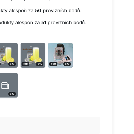
kty alespoň za
50
provizních bodů.
odukty alespoň za
51
provizních bodů.
0
%
100
0
%
600
0
%
0
%