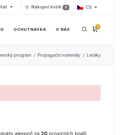
čet
Nákupní košík
CS
0
0
OG
OCHUTNÁVKA
O NÁS
nerský program
Propagační materiály
Letáky
dukty alespoň za
20
provizních bodů.