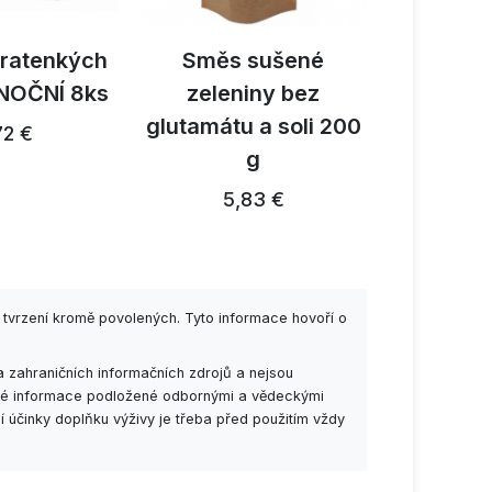
tratenkých
Směs sušené
Activ B
NOČNÍ 8ks
zeleniny bez
reishi 
glutamátu a soli 200
1
72 €
g
26,91 €
5,83 €
 tvrzení kromě povolených. Tyto informace hovoří o
 zahraničních informačních zdrojů a nejsou
esné informace podložené odbornými a vědeckými
í účinky doplňku výživy je třeba před použitím vždy