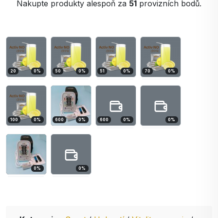
Nakupte produkty alespoň za
51
provizních bodů.
20
0
%
50
0
%
51
0
%
70
0
%
100
0
%
600
0
%
600
0
%
0
%
0
%
0
%