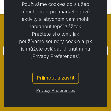
komentářem.
Používáme cookies od služeb
třetích stran pro marketingové
aktivity a abychom vám mohli
nabídnout lepší zážitek.
Přečtěte si o tom, jak
© Copyright 2014 - 2026
Activstar
používáme soubory cookie a jak
je můžete ovládat kliknutím na
Přihlásit
„Privacy Preferences“.
Přihlaste se k odběru novinek a akcií
Kontakt
/
Obchodní podmínky
/
Přijmout a zavřít
Ochrana osobních údajů
/
Reklamační řád
/
Reklamační protokol
/
Odstoupení od smlouvy
/
Privacy Preferences
Cookies