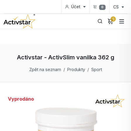
Účet
CS
0
0
Activstar - ActivSlim vanilka 362 g
Zpět na seznam
Produkty
Sport
Vyprodáno