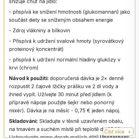
snižuje chuť na jídlo:
- přispívá ke snížení hmotnosti (glukomannan) jako
součást diety se sníženým obsahem energie
- Zdroj vlákniny a bílkovin
- Přispívá k udržení svalové hmoty (syrovátkový
proteinový koncentrát)
- přispívá k udržení normální hladiny glukózy v
krvi (chrom)
Návod k použití:
doporučená dávka je 2× denně
rozpustit 2 čajové lžičky prášku ve 2 dl vody a
ihned vypít. Užívejte 30 minut před jídlem (k
přípravě nápoje použijte šejkr nebo ponorný
mixér). Dávka je na měsíc - 0,75 € jeden nápoj.
Skladování:
Skladujte v těsně uzavřeném obalu,
na tmavém a suchém místě při teplotě do 25 °C.
Číst více
Uchovávejte mimo dosah malých dětí!
Upozornění: