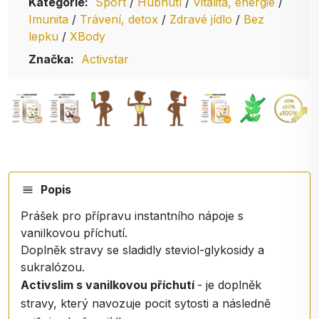
Kategorie:
Sport
/
Hubnutí
/
Vitalita, energie
/
Imunita
/
Trávení, detox
/
Zdravé jídlo
/
Bez
lepku
/
XBody
Značka:
Activstar
Popis
Prášek pro přípravu instantního nápoje s
vanilkovou příchutí.
Doplněk stravy se sladidly steviol-glykosidy a
sukralózou.
Activslim s vanilkovou příchutí
- je doplněk
stravy, který navozuje pocit sytosti a následně